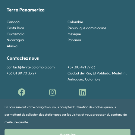
Terra Panamerica
Canada
Colombie
Costa Rica
République dominicaine
Guatemala
Mexique
Nicaragua
Panama
Alaska
Contactez nous
contact@terra-colombia.com
+57 310 491 77 63
+33 01 89 70 33 27
Ciudad del Rio, El Poblado, Medellín,
Antioquia, Colombie
En poursuivant votre navigation, vous acceptez l’utilisation de cookies qui nous
permettent de collecter des statistiques sur les visites et vous proposer du contenu de
meilleure qualité.
© 2026 TERRA PANAMERICA All rights reserved
v.b75a8c
Accepter