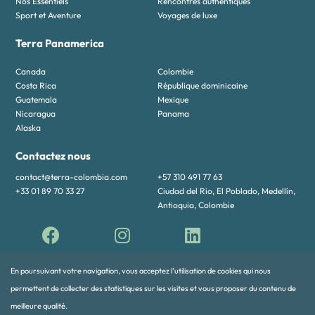
Nos Essentiels
Rencontres authentiques
Sport et Aventure
Voyages de luxe
Terra Panamerica
Canada
Colombie
Costa Rica
République dominicaine
Guatemala
Mexique
Nicaragua
Panama
Alaska
Contactez nous
contact@terra-colombia.com
+57 310 491 77 63
+33 01 89 70 33 27
Ciudad del Rio, El Poblado, Medellín,
Antioquia, Colombie
En poursuivant votre navigation, vous acceptez l’utilisation de cookies qui nous
permettent de collecter des statistiques sur les visites et vous proposer du contenu de
meilleure qualité.