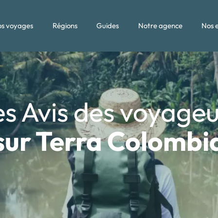
s voyages
Régions
Guides
Notre agence
Nos 
es Avis des voyageu
sur Terra Colombi