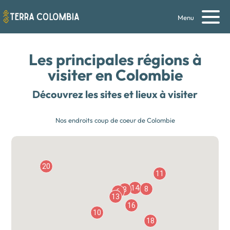
Menu
Les principales régions à
visiter en Colombie
Découvrez les sites et lieux à visiter
Nos endroits coup de coeur de Colombie
20
11
14
8
3
6
13
16
10
18