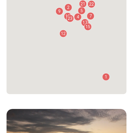
21
22
2
5
9
7
19
4
23
17
15
12
1