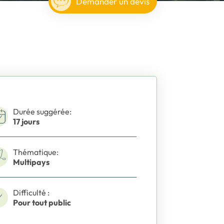
Demander un devis
Durée suggérée:
17 jours
Thématique:
Multipays
Difficulté :
Pour tout public