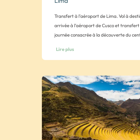
Lima
Transfert à l’aéroport de Lima. Vol à dest
arrivée à l’aéroport de Cusco et transfert
journée consacrée à la découverte du cent
(Temple du Soleil), et de la Cathédrale 
Lire plus
l’Ecole Cusquenienne et de nombreux tréso
pierres précieuses. Balade dans le quartie
Nous atteindrons ensuite le site archéol
pavées du quartier bohème de San Blas.
Note : Montée à pied de 45 minutes.
Retour à l’hôtel. Entrée incluse pour la C
Soleil Qorikancha. Nuit à l’hôtel El Retablo