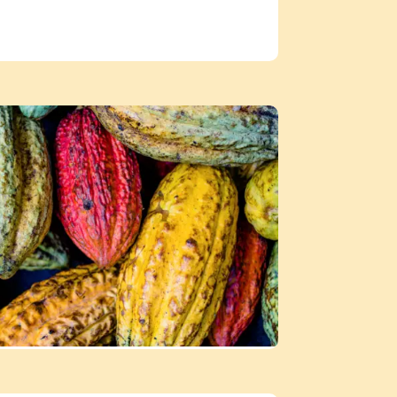
 destinées à l’agriculture et protégeant
 marché coloré artisanal, l’un des plus
illage est aussi appelé « le dernier
nts maintiennent leurs très anciens usages
eresse inca d’Ollantaytambo et de ses
e de combats acharnés entre Incas et
s pourrez après la visite flâner dans les
ôtel Pakaritampu