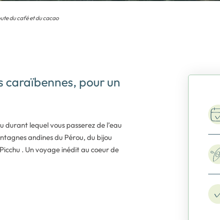
oute du café et du cacao
 caraïbennes, pour un
u durant lequel vous passerez de l’eau
ontagnes andines du Pérou, du bijou
icchu . Un voyage inédit au coeur de