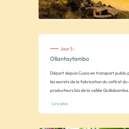
Jour 5 :
Ollantaytambo
Départ depuis Cusco en transport public p
les secrets de la fabrication du café et 
producteurs bio de la vallée Quillabamba
Arrêt au village de Huayopata (env. 5h de
Lire plus
Installation dans la maison de Julia en fin
déjeuner avec la famille.
En début d’après-midi, balade dans les pl