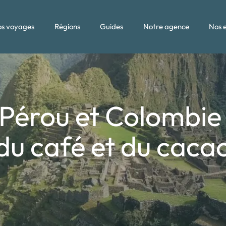
s voyages
Régions
Guides
Notre agence
Nos 
érou et Colombie :
du café et du caca