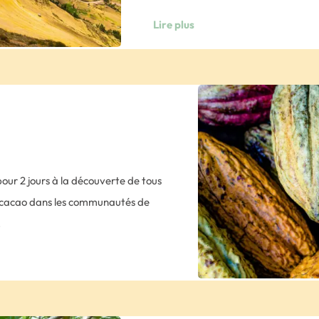
observerez les importantes terrasses
Lire plus
de l’érosion. Puis, promenade sur son
grand de la Vallée Sacrée !
Ensuite direction Ollantaytambo. Ce v
village inca vivant », car ses habita
et traditions. Puis, visite de la fort
pierres cyclopéennes qui fut le sièg
Espagnols. Si le temps le permet, vou
our 2 jours à la découverte de tous
ruelles pavées de la ville. Nuit à l’h
du cacao dans les communautés de
.
 route).
 de matinée, prise de contact et
antations pour y découvrir tous les