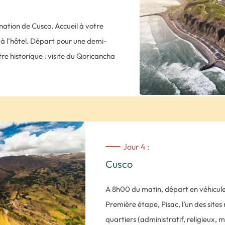
bohème de la capitale. Entre boutiqu
de rue et demeures coloniales, vous
ination de Cusco. Accueil à votre
fusion ! Nuit à l’hôtel Barranco’s Bed
 à l’hôtel. Départ pour une demi-
re historique : visite du Qoricancha
qui compte de nombreux tableaux de
rs d’orfèvrerie, d’argent et de
r de San Blas et ses rues typiques.
ogique de Sacsayhuaman par les rues
Jour 4 :
atédrale de Cusco et le Temple du
Cusco
.
A 8h00 du matin, départ en véhicule 
Première étape, Pisac, l’un des sites
quartiers (administratif, religieux,