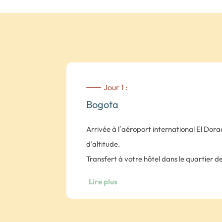
Jour 1 :
Bogota
Arrivée à l´aéroport international El Dor
d’altitude.
Transfert à votre hôtel dans le quartier de
pour profiter, à votre gré, de la capitale
Lire plus
modernes et centre historique, architectu
à l’hôtel Casa Deco en chambre Standard