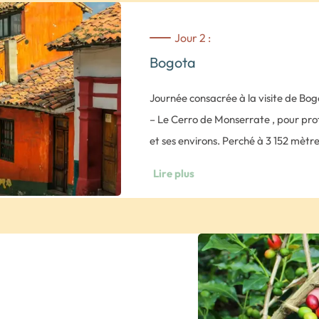
Jour 2 :
Bogota
Journée consacrée à la visite de B
– Le Cerro de Monserrate , pour prof
et ses environs. Perché à 3 152 mètre
téléphérique ou funiculaire) est un l
Lire plus
fréquenté les jours de fêtes religieus
– Le marché Paloquemao , où vous p
faire les achats nécessaires à la con
– Le quartier de la Candelaria , cent
conserver une atmosphère coloniale e
y découvre des façades colorées, de 
des églises baroques.