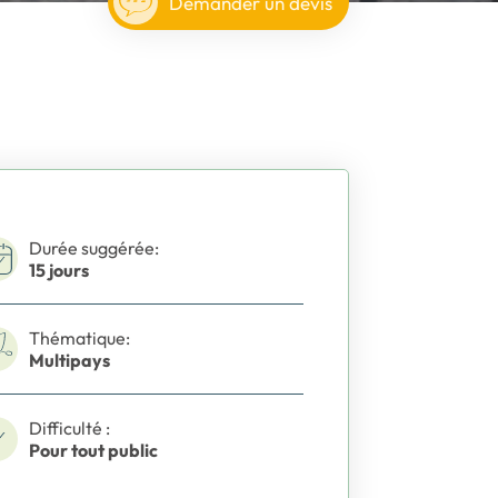
Demander un devis
Durée suggérée:
15 jours
Thématique:
Multipays
Difficulté :
Pour tout public