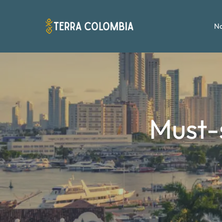
No
Must-