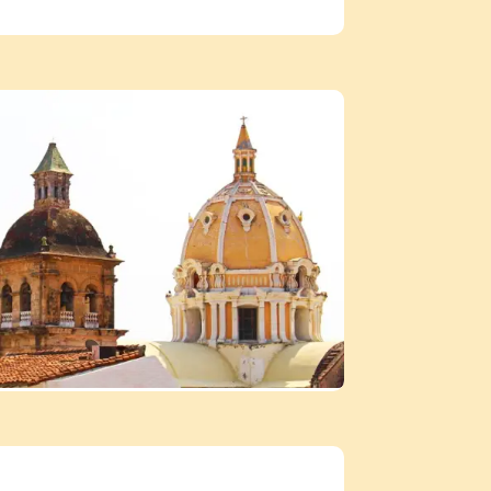
s à cire (l’arbre national de Colombie)
erez des paysages bucoliques, parmi les
 le dimanche et il y a en général de
tallines du Rio Quindio avec, en toile de
ordillère occidentale .
e Standard.
Acaime . Sur place, un café ou une agua de
s appareils photos: Acaime est le paradis
lombien, dont la production peut s’avérer
ue le vin. Sur place, vous aurez l’occasion
 d’être introduit aux processus de récolte
r la boisson produite sur place.
 ; niveau modéré à difficile Transfert à l’
domestique. Vol domestique à destination
Carthagène des Indes , sur la côte