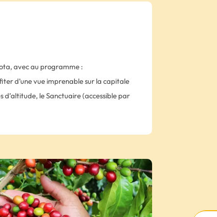
ogota, avec au programme :
iter d’une vue imprenable sur la capitale
s d’altitude, le Sanctuaire (accessible par
ieu de pèlerinage particulièrement
es.
ourrez goûter aux saveurs exotiques et
fection du plat préféré des « Bogotanos »
re historique et culturel de Bogota qui a su
t authentique ; au fil des rues pavées, on
beaux balcons en bois sculptés ainsi que