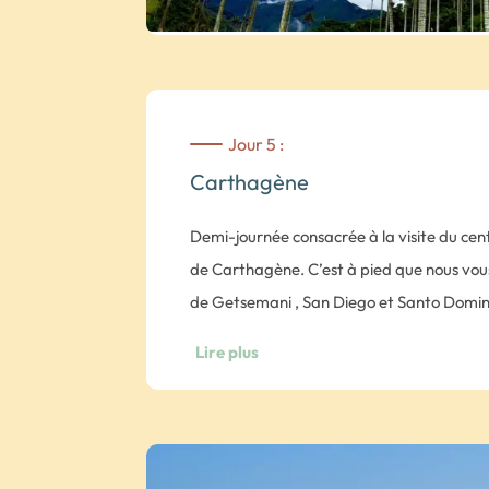
Jour 5 :
Carthagène
Demi-journée consacrée à la visite du cent
de Carthagène. C’est à pied que nous vous
de Getsemani , San Diego et Santo Domingo
Après-midi libre pour profiter des nombr
Lire plus
pourrez visiter à votre rythme la ville hi
unique, découvrir le quartier moderne de 
d’artisanat de Las Bovedas , partir à la j
Rosaire , admirer le coucher de soleil depuis