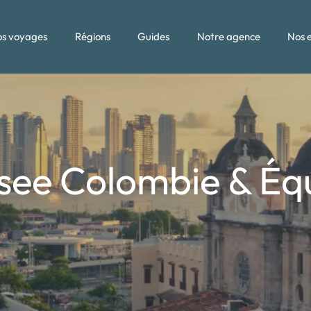
s voyages
Régions
Guides
Notre agence
Nos 
see Colombie & Éq