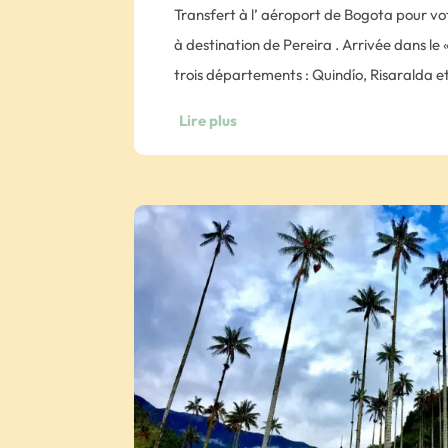
Transfert à l’ aéroport de Bogota pour v
à destination de Pereira . Arrivée dans le
trois départements : Quindío, Risaralda et 
plateaux andins de l’ouest de la Colombie,
Lire plus
mondiale du café à des altitudes allant d
Accueil et transfert à votre hôtel. Découvr
balade à cheval afin de profiter de la tra
paysages.
Durée : 2h de balade à cheval
Après cette belle ballade, nous vous pro
l’univers coloré des fruits exotiques , à t
expert! Vous serez certainement surpris et
couleurs, goûts et textures! Nuit à l’hôt