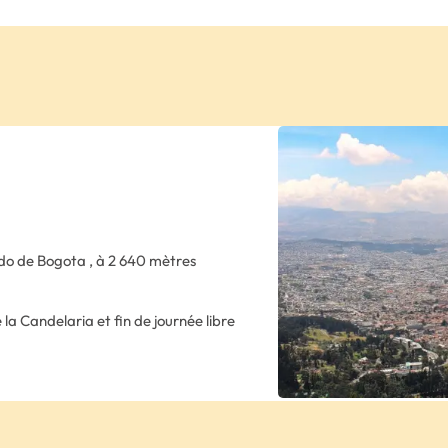
ado de Bogota , à 2 640 mètres
 la Candelaria et fin de journée libre
 colombienne où se côtoient quartiers
re urbaine et parcs verdoyants. Nuit
.