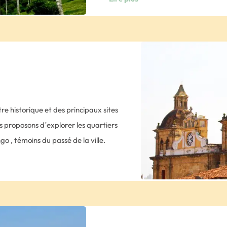
– Randonnée à pied parmi les palmier
fermée le mardi).
Au cours de la marche, vous travers
Note 3 : le Montserrate est très prisé
palmiers à cire longeant les eaux cris
nombreux visiteurs ce jour-là.
fond, les impressionnants pics de la C
Nuit à l’hôtel Casa Deco en chambr
Puis, vous arriverez à la réserve d’ 
panela vous sera offert. Préparez vo
pour l´observation des colibris.
re historique et des principaux sites
– Pause déjeuner
 proposons d´explorer les quartiers
– Visite d’une plantation de café co
 , témoins du passé de la ville.
tous aussi complexe et sophistiquée q
eux attraits de Carthagène. Vous
de vous promener parmi les caféiers,
storique et profiter de son atmosphère
et de torréfaction, avant de déguste
Bocagrande , faire les boutiques
Note : 4 à 5 heures de marche environ
ournée vous détendre dans les îles du
aéroport de Pereira pour votre vol 
 les murailles. Nuit à l’hôtel La
de Carthagène des Indes . Accueil à 