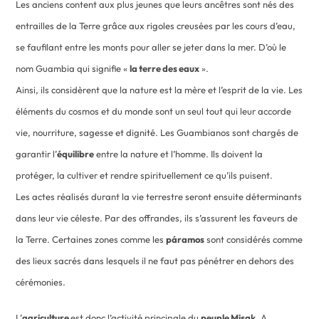
Les anciens content aux plus jeunes que leurs ancêtres sont nés des
entrailles de la Terre grâce aux rigoles creusées par les cours d’eau,
se faufilant entre les monts pour aller se jeter dans la mer. D’où le
nom Guambia qui signifie «
la terre des eaux
».
Ainsi, ils considèrent que la nature est la mère et l’esprit de la vie. Les
éléments du cosmos et du monde sont un seul tout qui leur accorde
vie, nourriture, sagesse et dignité. Les Guambianos sont chargés de
garantir l’
équilibre
entre la nature et l’homme. Ils doivent la
protéger, la cultiver et rendre spirituellement ce qu’ils puisent.
Les actes réalisés durant la vie terrestre seront ensuite déterminants
dans leur vie céleste. Par des offrandes, ils s’assurent les faveurs de
la Terre. Certaines zones comme les
páramos
sont considérés comme
des lieux sacrés dans lesquels il ne faut pas pénétrer en dehors des
cérémonies.
L’
agriculture
est donc l’activité principale du
peuple Misak
. A