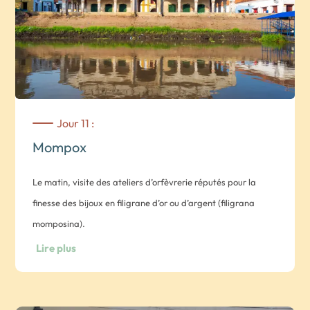
Jour 11 :
Mompox
Le matin, visite des ateliers d’orfèvrerie réputés pour la
finesse des bijoux en filigrane d’or ou d’argent (filigrana
momposina).
Lire plus
Déjeuner sur les rives du Rio Magdalena, avant de partir
explorer La Cienaga de Pijino (marais) à bord d’une
embarcation traditionnelle. Au fil de l’eau, vous profiterez