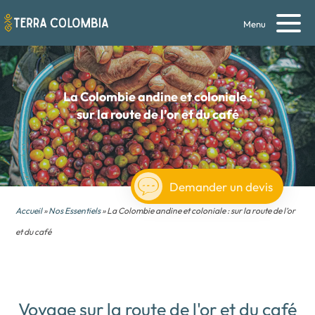
Menu
La Colombie andine et coloniale
:
sur la route de l’or et du café
Demander un devis
Accueil
»
Nos Essentiels
» La Colombie andine et coloniale : sur la route de l’or
et du café
Voyage sur la route de l'or et du café