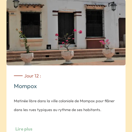
des paysages pittoresques et pourrez observer la faune
(aigrettes, hérons, iguanes, singes…) et la flore abondante
(mangroves).
Nuit dans un hôtel à Mompox.
Jour 12 :
Mompox
Matinée libre dans la ville coloniale de Mompox pour flâner
dans les rues typiques au rythme de ses habitants.
Départ de Mompox pour rejoindre Santa Marta .
Lire plus