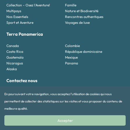
Collection - Osez l'Aventure!
Famille
Multipays
Nature et Biodiversité
Nos Essentiels
Rencontres authentiques
Sport et Aventure
Voyages de luxe
Terra Panamerica
Canada
Colombie
Costa Rica
République dominicaine
Guatemala
Mexique
Nicaragua
Panama
Alaska
Contactez nous
contact@terra-colombia.com
+57 310 491 77 63
En poursuivant votre navigation, vous acceptez l’utilisation de cookies qui nous
+33 01 89 70 33 27
Ciudad del Rio, El Poblado, Medellín,
Antioquia, Colombie
permettent de collecter des statistiques sur les visites et vous proposer du contenu de
meilleure qualité.
Accepter