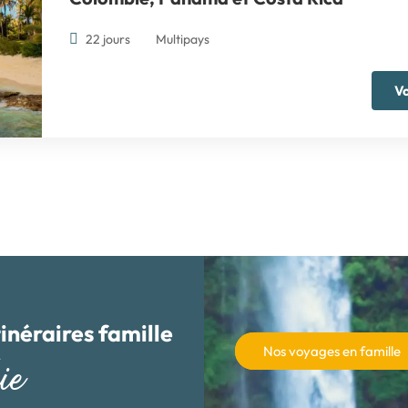
22 jours
Multipays
Vo
tinéraires famille
Nos voyages en famille
ie