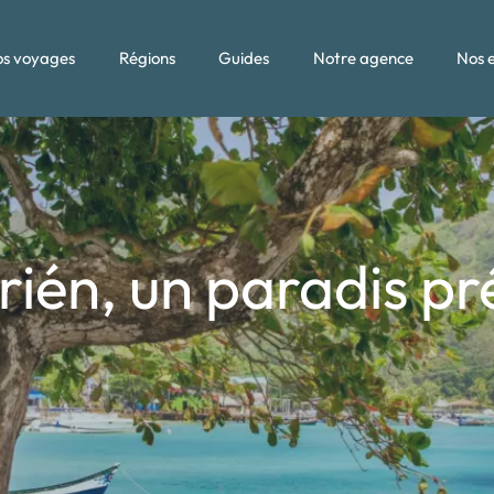
s voyages
Régions
Guides
Notre agence
Nos 
rién, un paradis pr