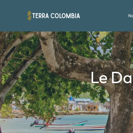
No
Le Da