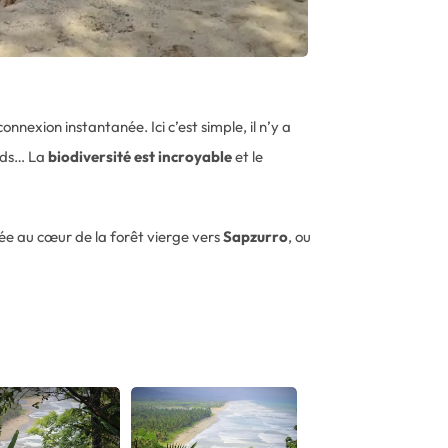
nexion instantanée. Ici c’est simple, il n’y a
ards… La
biodiversité est incroyable
et le
e au cœur de la forêt vierge vers
Sapzurro
, ou