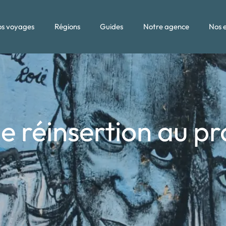
s voyages
Régions
Guides
Notre agence
Nos 
e réinsertion au pro