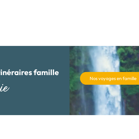
tinéraires famille
Nos voyages en famille
ie