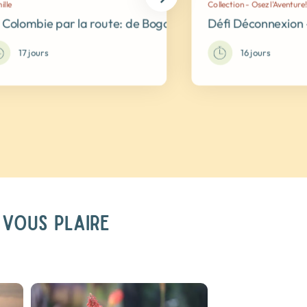
ille
Collection - Osez l'Aventure
 Colombie par la route: de Bogota à Carthagène des Ind
Défi Déconnexion 
es
17 jours
16 jours
 VOUS PLAIRE