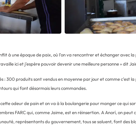
nflit à une époque de paix, où l’on va rencontrer et échanger avec la 
availle ici et j’espère pouvoir devenir une meilleure personne » dit Ja
ccès : 300 produits sont vendus en moyenne par jour et comme c’est l
lentours qui font désormais leurs commandes.
 cette odeur de pain et on va à la boulangerie pour manger ce qui so
embres FARC qui, comme Jaime, est en réinsertion. A Anorí, on peut con
auté, représentants du gouvernement, tous se saluent, font des bla