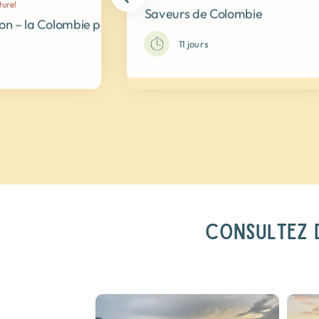
ture!
Saveurs de Colombie
Indes
on – la Colombie profonde
11 jours
CONSULTEZ D